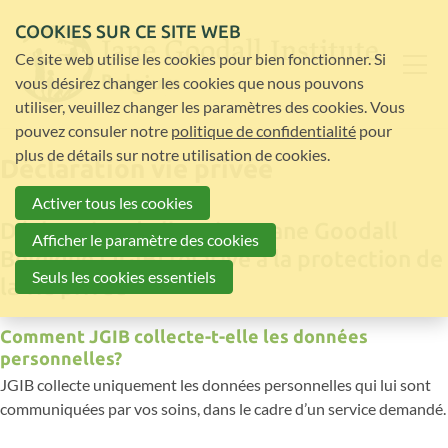
COOKIES SUR CE SITE WEB
Ce site web utilise les cookies pour bien fonctionner. Si
vous désirez changer les cookies que nous pouvons
utiliser, veuillez changer les paramètres des cookies. Vous
pouvez consuler notre
politique de confidentialité
pour
plus de détails sur notre utilisation de cookies.
Déclaration vie privée
Activer tous les cookies
Déclaration de l’Institut Jane Goodall
Afficher le paramètre des cookies
Belgique (JGIB) relative à la protection de
Seuls les cookies essentiels
la vie privée
Comment JGIB collecte-t-elle les données
personnelles?
JGIB collecte uniquement les données personnelles qui lui sont
communiquées par vos soins, dans le cadre d’un service demandé.