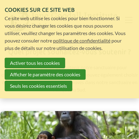
COOKIES SUR CE SITE WEB
Ce site web utilise les cookies pour bien fonctionner. Si
vous désirez changer les cookies que nous pouvons
utiliser, veuillez changer les paramètres des cookies. Vous
pouvez consuler notre
politique de confidentialité
pour
plus de détails sur notre utilisation de cookies.
Quel projet souhaitez-vous soutenir ?
Activer tous les cookies
Vous pouvez choisir de soutenir notre sanctuaire pour
Afficher le paramètre des cookies
chimpanzés sauvages au Sénégal. Vous pouvez également choisir
de vous occuper de chimpanzés sauvés dans notre sanctuaire en
Seuls les cookies essentiels
Afrique du Sud.