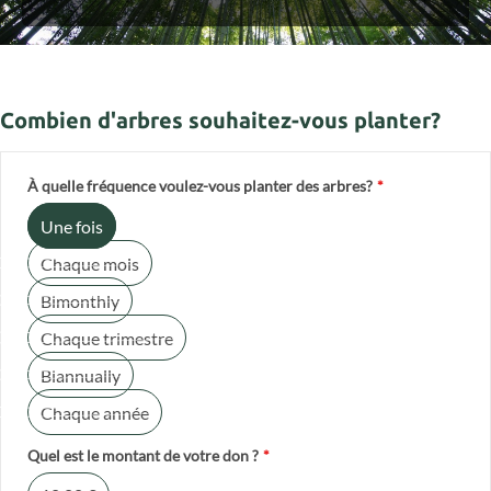
Combien d'arbres souhaitez-vous planter?
À quelle fréquence voulez-vous planter des arbres?
*
Une fois
Chaque mois
Bimonthly
Chaque trimestre
Biannually
Chaque année
Quel est le montant de votre don ?
*