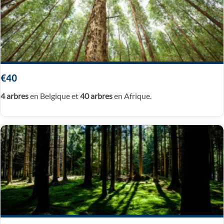
€40
4 arbres
en Belgique et
40 arbres
en Afrique.