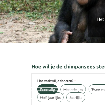
Het 
Hoe wil je de chimpansees st
Hoe vaak wil je doneren?
*
Eenmalig
Maandelijks
Twee-ma
Half-jaarlijks
Jaarlijks